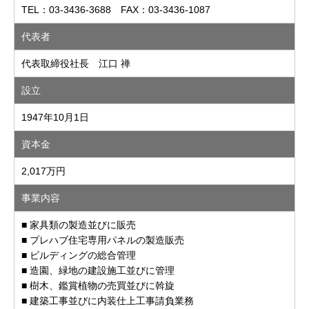
TEL：03-3436-3688 FAX：03-3436-1087
代表者
代表取締役社長 江口 禅
設立
1947年10月1日
資本金
2,017万円
事業内容
■ 家具類の製造並びに販売
■ プレハブ住宅専用パネルの製造販売
■ ビルディングの総合管理
■ 造園、緑地の建設施工並びに管理
■ 樹木、鑑賞植物の売買並びに斡旋
■ 建築工事並びに内装仕上工事請負業務