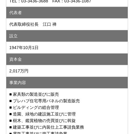
TEL：03-3436-3688 FAX：03-3436-1087
代表者
代表取締役社長 江口 禅
設立
1947年10月1日
資本金
2,017万円
事業内容
■ 家具類の製造並びに販売
■ プレハブ住宅専用パネルの製造販売
■ ビルディングの総合管理
■ 造園、緑地の建設施工並びに管理
■ 樹木、鑑賞植物の売買並びに斡旋
■ 建築工事並びに内装仕上工事請負業務
■ 電気工事並びに管工事請負業