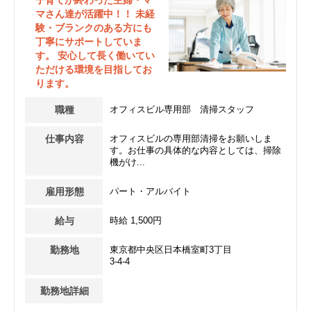
子育てが終わった主婦・マ
マさん達が活躍中！！ 未経
験・ブランクのある方にも
丁寧にサポートしていま
す。 安心して長く働いてい
ただける環境を目指してお
ります。
職種
オフィスビル専用部 清掃スタッフ
仕事内容
オフィスビルの専用部清掃をお願いしま
す。お仕事の具体的な内容としては、掃除
機がけ...
雇用形態
パート・アルバイト
給与
時給 1,500円
勤務地
東京都中央区日本橋室町3丁目
3-4-4
勤務地詳細