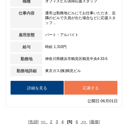
職種
オフィスビル清掃応援スタッフ
仕事内容
通常は勤務地ビルにてお仕事いただき、近
隣のビルで欠員が出た場合などに応援スタ
ッフ...
雇用形態
パート・アルバイト
給与
時給 1,310円
勤務地
神奈川県横浜市鶴見区鶴見中央4-33-5
勤務地詳細
東京ガス(株)鶴見ビル
詳細を見る
応募する
公開日:06月01日
[先頭]
<<
2
3
4
[5]
6
>>
[最後]