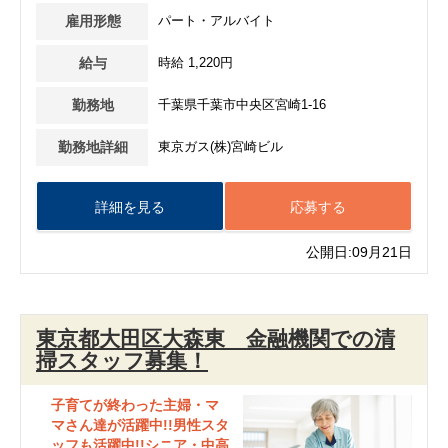
雇用形態
パート・アルバイト
給与
時給 1,220円
勤務地
千葉県千葉市中央区宮崎1-16
勤務地詳細
東京ガス(株)宮崎ビル
詳細を見る
応募する
公開日:09月21日
東京都大田区大森東 金融機関での清
掃スタッフ募集！
子育てが終わった主婦・マ
マさん達が活躍中!!男性スタ
ッフも活躍中!!シニア・中高