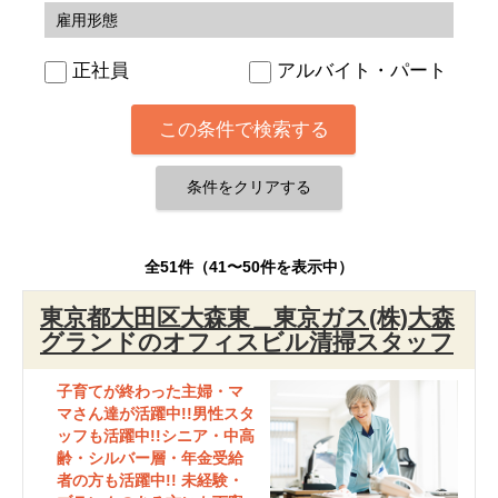
雇用形態
正社員
アルバイト・パート
全51件（41〜50件を表示中）
東京都大田区大森東＿東京ガス(株)大森
グランドのオフィスビル清掃スタッフ
子育てが終わった主婦・マ
マさん達が活躍中!!男性スタ
ッフも活躍中!!シニア・中高
齢・シルバー層・年金受給
者の方も活躍中!! 未経験・