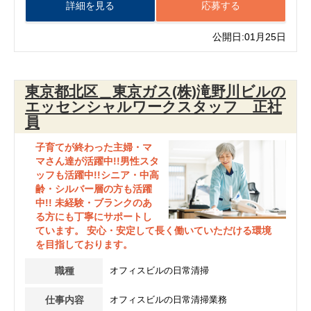
詳細を見る
応募する
公開日:01月25日
東京都北区＿東京ガス(株)滝野川ビルの
エッセンシャルワークスタッフ 正社
員
子育てが終わった主婦・マ
マさん達が活躍中!!男性スタ
ッフも活躍中!!シニア・中高
齢・シルバー層の方も活躍
中!! 未経験・ブランクのあ
る方にも丁寧にサポートし
ています。 安心・安定して長く働いていただける環境
を目指しております。
職種
オフィスビルの日常清掃
仕事内容
オフィスビルの日常清掃業務