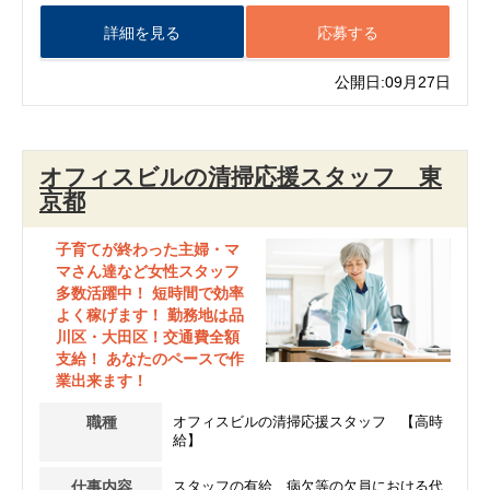
詳細を見る
応募する
公開日:09月27日
オフィスビルの清掃応援スタッフ 東
京都
子育てが終わった主婦・マ
マさん達など女性スタッフ
多数活躍中！ 短時間で効率
よく稼げます！ 勤務地は品
川区・大田区！交通費全額
支給！ あなたのペースで作
業出来ます！
職種
オフィスビルの清掃応援スタッフ 【高時
給】
仕事内容
スタッフの有給、病欠等の欠員における代